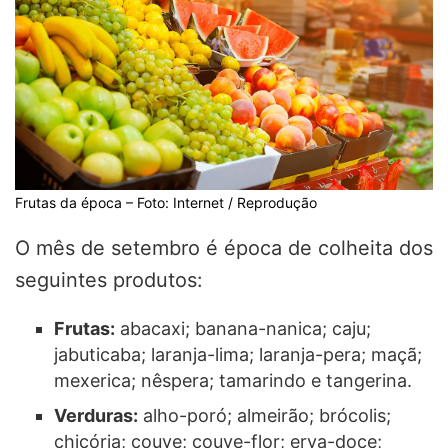
Frutas da época – Foto: Internet / Reprodução
O mês de setembro é época de colheita dos
seguintes produtos:
Frutas:
abacaxi; banana-nanica; caju;
jabuticaba; laranja-lima; laranja-pera; maçã;
mexerica; nêspera; tamarindo e tangerina.
Verduras:
alho-poró; almeirão; brócolis;
chicória; couve; couve-flor; erva-doce;