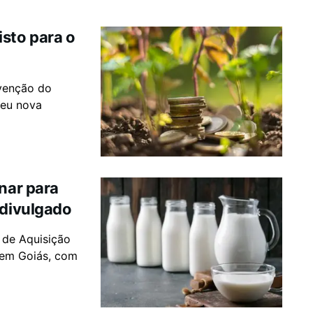
sto para o
venção do
reu nova
inar para
 divulgado
 de Aquisição
 em Goiás, com