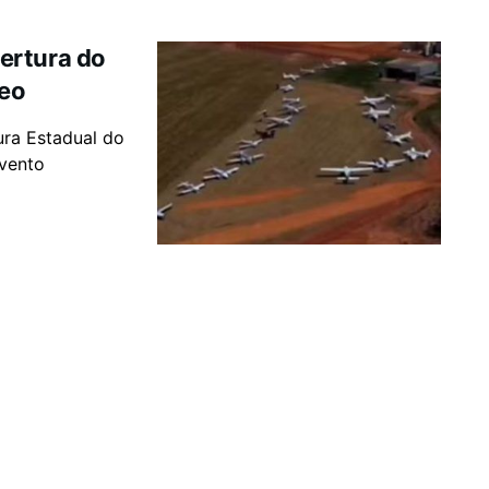
ertura do
deo
ura Estadual do
vento