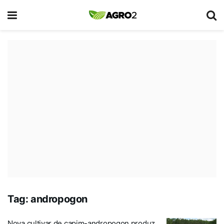
Tag:
andropogon
Nova cultivar de capim-andropogon produz