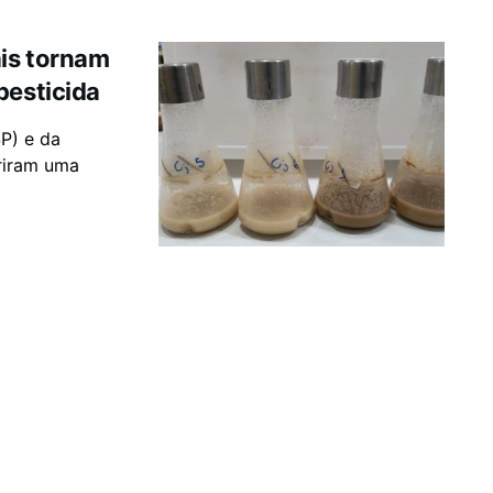
is tornam
pesticida
P) e da
riram uma