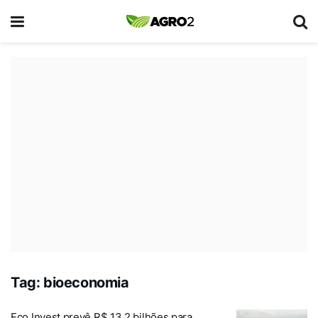
Tag:
bioeconomia
Eco Invest prevê R$ 13,2 bilhões para