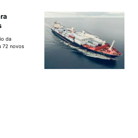
ara
s
io da
u 72 novos