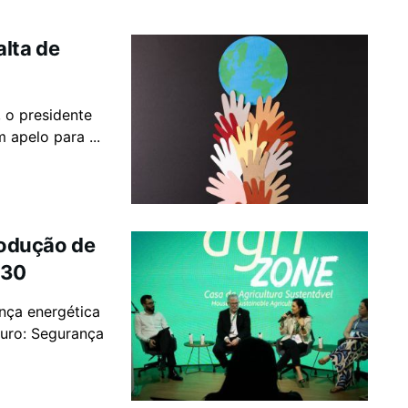
lta de
 o presidente
 apelo para ...
rodução de
P30
nça energética
turo: Segurança