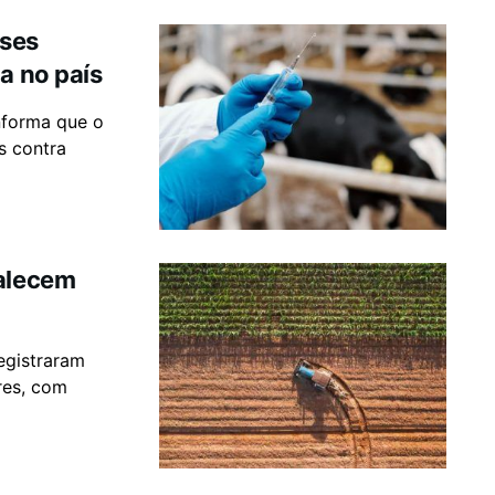
oses
a no país
informa que o
s contra
talecem
registraram
res, com