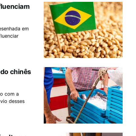
fluenciam
desenhada em
luenciar
ado chinês
go com a
nvio desses