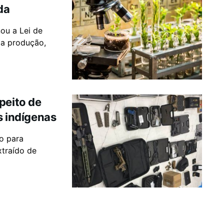
da
nou a Lei de
 a produção,
peito de
as indígenas
o para
xtraído de