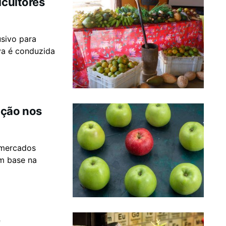
icultores
usivo para
iva é conduzida
ução nos
 mercados
om base na
e