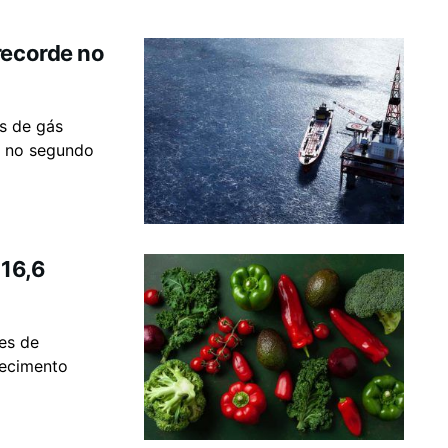
recorde no
os de gás
e no segundo
 16,6
es de
tecimento