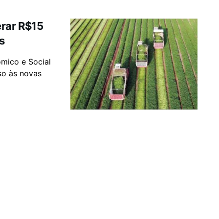
erar R$15
s
mico e Social
so às novas