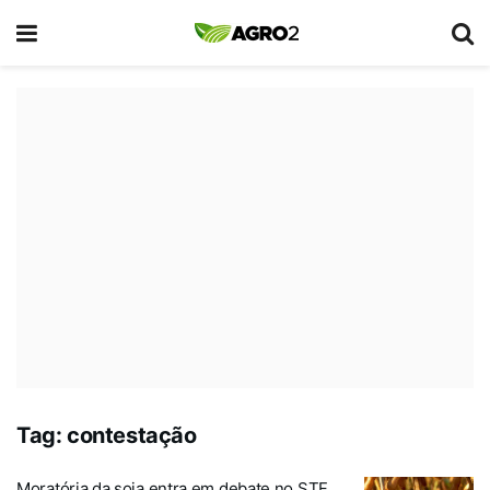
Tag:
contestação
Moratória da soja entra em debate no STF