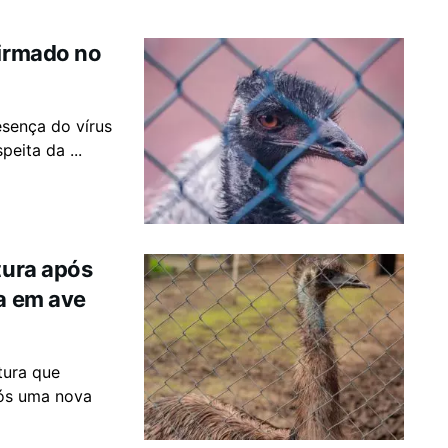
firmado no
esença do vírus
eita da ...
tura após
ia em ave
tura que
pós uma nova