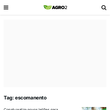
Tag:
escomanento
Conab realiza novos leilões para