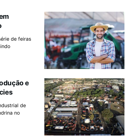
 em
o
érie de feiras
nindo
rodução e
cies
dustrial de
ndrina no