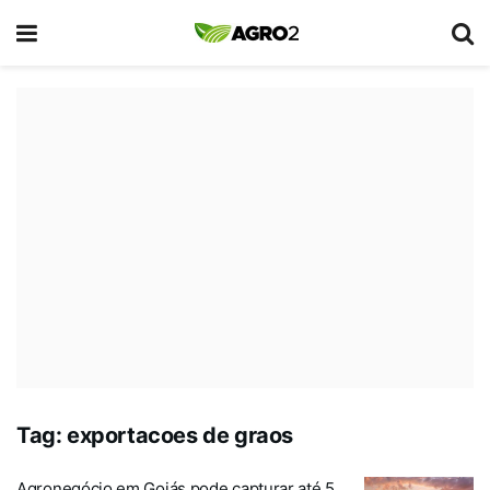
Tag:
exportacoes de graos
Agronegócio em Goiás pode capturar até 5