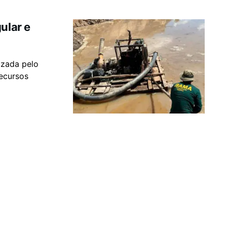
ular e
s
izada pelo
Recursos