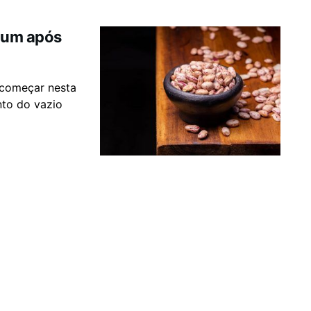
omum após
 começar nesta
nto do vazio