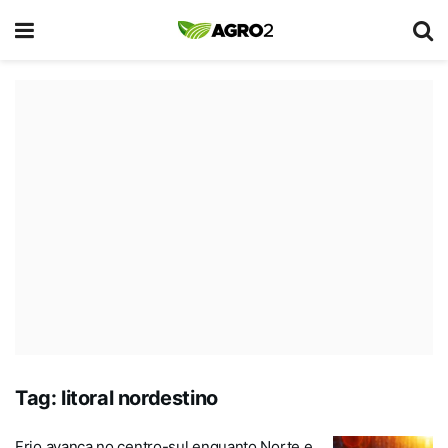
Tag:
litoral nordestino
Frio avança no centro-sul enquanto Norte e