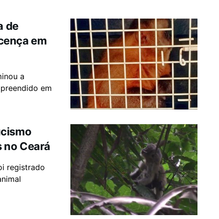
a de
icença em
minou a
apreendido em
ucismo
 no Ceará
i registrado
animal