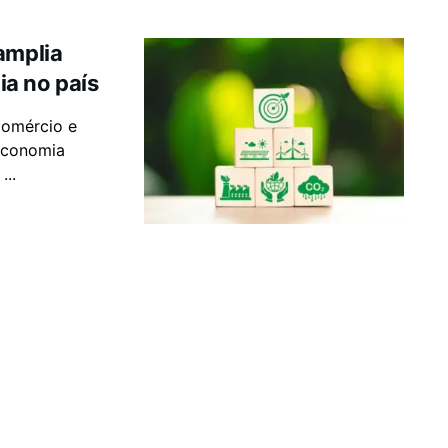
amplia
a no país
Comércio e
 Economia
...