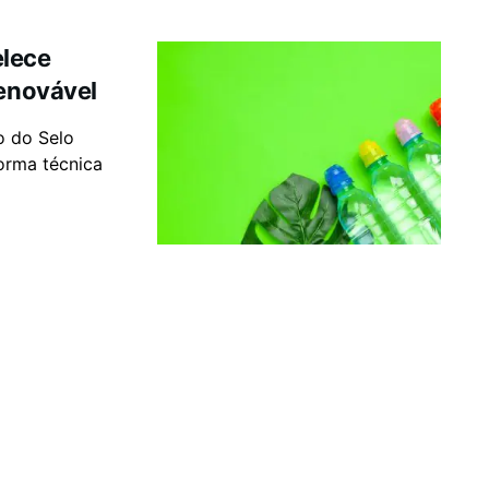
elece
renovável
o do Selo
orma técnica