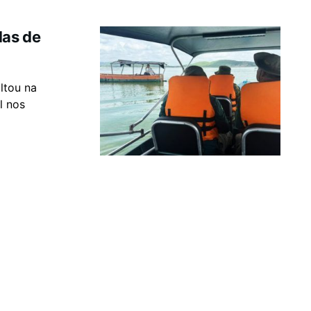
das de
ltou na
l nos