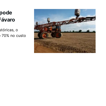
 pode
 Fávaro
stóricas, o
é 70% no custo