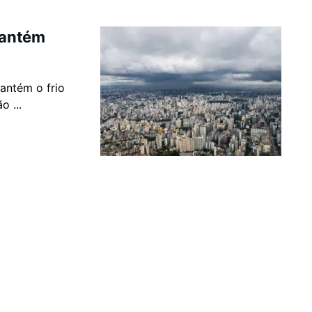
mantém
antém o frio
o ...