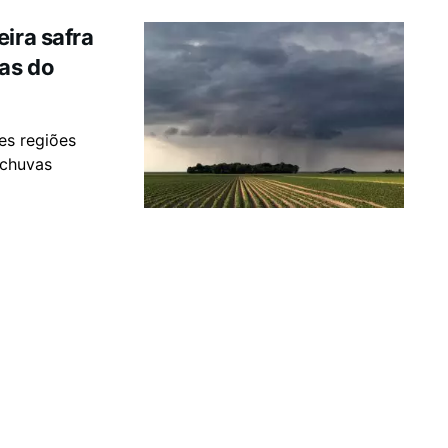
ira safra
as do
es regiões
 chuvas