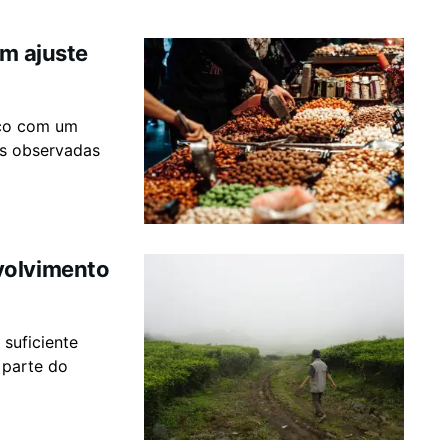
om ajuste
rço com um
as observadas
volvimento
 suficiente
 parte do