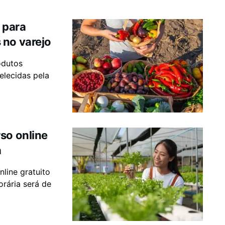
 para
 no varejo
odutos
elecidas pela
so online
a
nline gratuito
rária será de