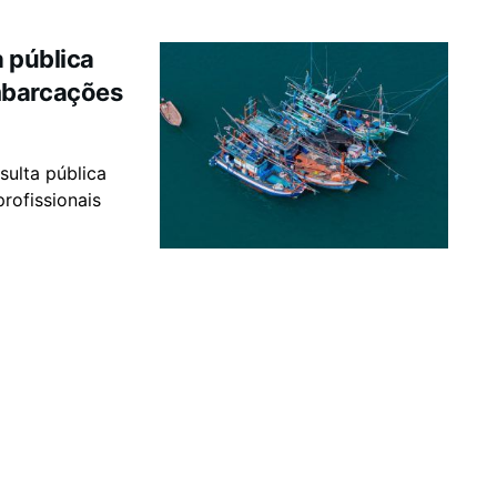
a pública
mbarcações
sulta pública
rofissionais