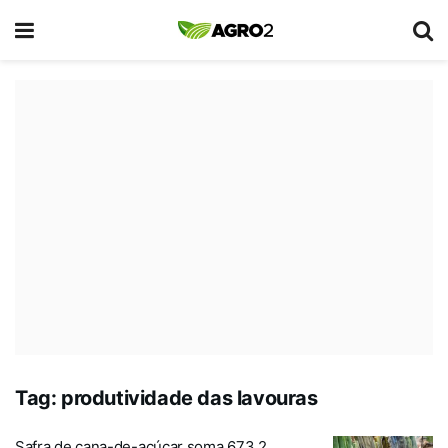
Tag:
produtividade das lavouras
Safra de cana-de-açúcar soma 673,2