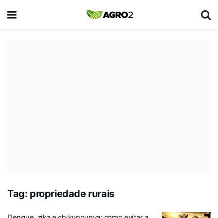
Tag:
propriedade rurais
Dengue, zika e chikungunya: como evitar a