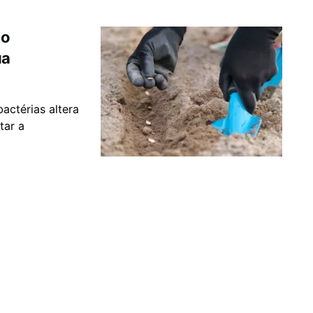
 o
ua
actérias altera
tar a