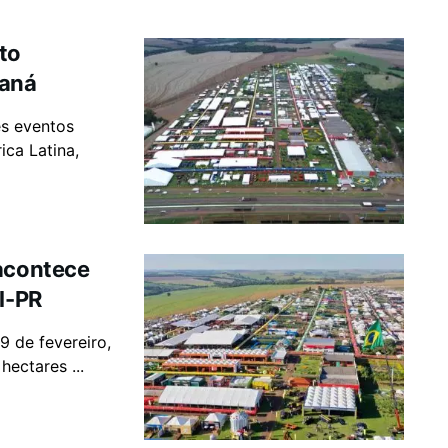
to
raná
s eventos
ica Latina,
 acontece
l-PR
9 de fevereiro,
ectares ...