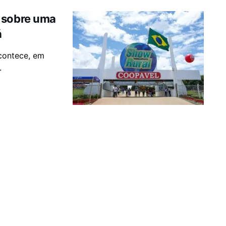
 sobre uma
á
acontece, em
.