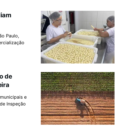
liam
ão Paulo,
rcialização
o de
eira
municipais e
 de Inspeção