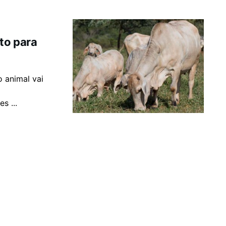
sto para
 animal vai
s ...