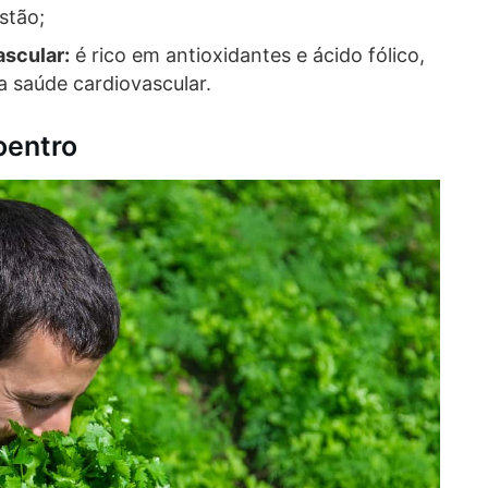
stão;
ascular:
é rico em antioxidantes e ácido fólico,
 saúde cardiovascular.
oentro