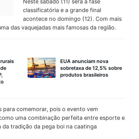
Neste sábado (11) será a fase
classificatória e a grande final
acontece no domingo (12). Com mais
uma das vaquejadas mais famosas da região.
rurais
EUA anunciam nova
 de
sobretaxa de 12,5% sobre
P,
produtos brasileiros
to
s para comemorar, pois o evento vem
como uma combinação perfeita entre esporte e
a da tradição da pega boi na caatinga