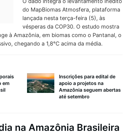
O dado integra o levantamento inédito
do MapBiomas Atmosfera, plataforma
lançada nesta terça-feira (5), às
vésperas da COP30. O estudo mostra
nge à Amazônia, em biomas como o Pantanal, o
ssivo, chegando a 1,8°C acima da média.
porais
Inscrições para edital de
o em
apoio a projetos na
sil
Amazônia seguem abertas
até setembro
ia na Amazônia Brasileira