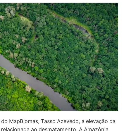
 do MapBiomas, Tasso Azevedo, a elevação da
e relacionada ao desmatamento. A Amazônia