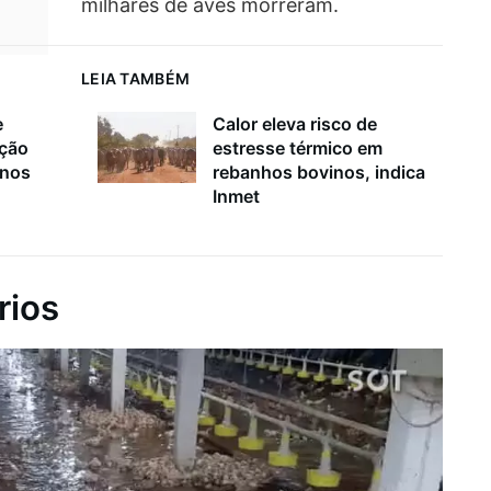
milhares de aves morreram.
LEIA TAMBÉM
e
Calor eleva risco de
ação
estresse térmico em
inos
rebanhos bovinos, indica
Inmet
rios