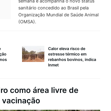
semana e acompanha o novo status
sanitário concedido ao Brasil pela
Organização Mundial de Saúde Animal
(OMSA).
e
Calor eleva risco de
ação
estresse térmico em
inos
rebanhos bovinos, indica
Inmet
eiro como área livre de
m vacinação