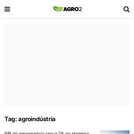
Tag:
agroindústria
PIB do agronegócio recua 2% no primeiro