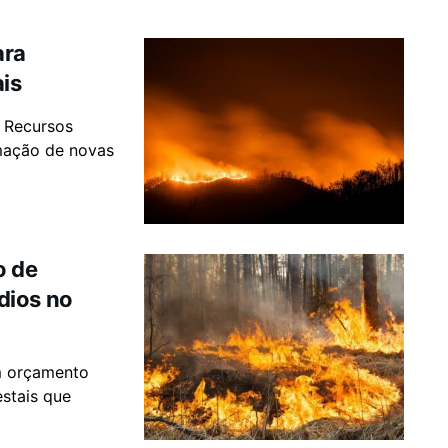
ara
ais
s Recursos
rmação de novas
o de
dios no
um orçamento
estais que