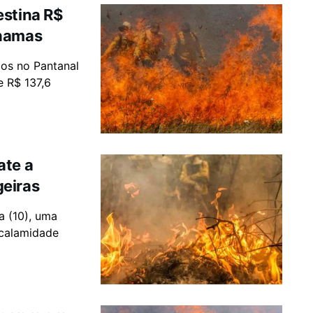
estina R$
chamas
ios no Pantanal
e R$ 137,6
ate a
geiras
a (10), uma
 calamidade