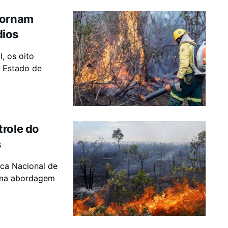
tornam
dios
, os oito
 Estado de
trole do
s
tica Nacional de
uma abordagem