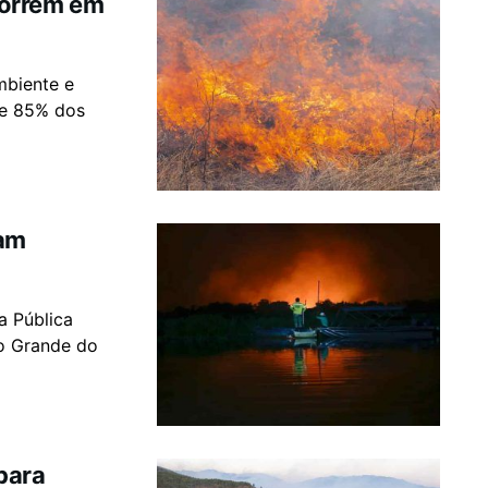
correm em
mbiente e
ue 85% dos
çam
a Pública
io Grande do
para