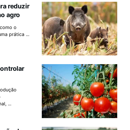
ra reduzir
no agro
, como o
ma prática ...
controlar
produção
o
l, ...