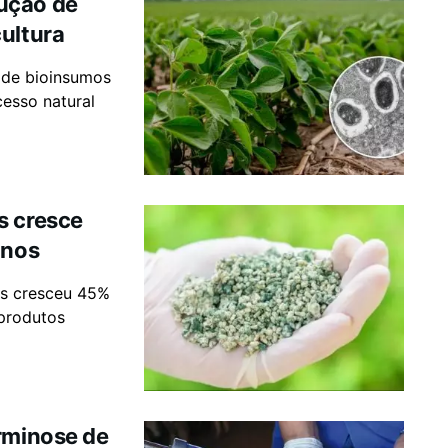
ução de
ultura
o de bioinsumos
cesso natural
s cresce
anos
os cresceu 45%
 produtos
erminose de