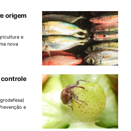
re origem
ricultura e
 uma nova
controle
Agrodefesa)
Prevenção e