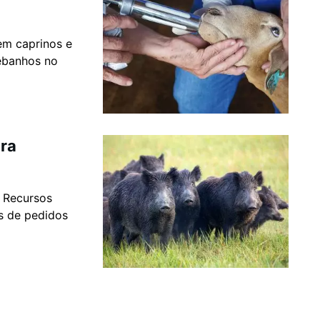
em caprinos e
rebanhos no
ara
s Recursos
s de pedidos