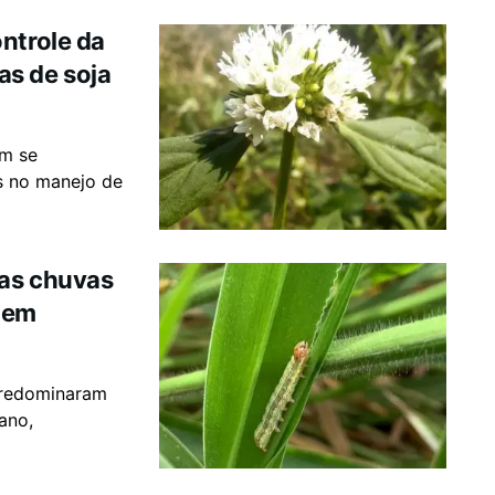
ntrole da
s de soja
em se
s no manejo de
das chuvas
 em
predominaram
ano,