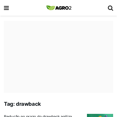
Tag:
drawback
Redução no prazo do drawback agiliza