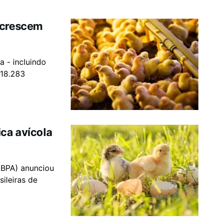
 crescem
a - incluindo
 18.283
ica avícola
ABPA) anunciou
sileiras de