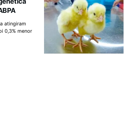
genética
 ABPA
la atingiram
foi 0,3% menor