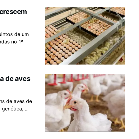
 crescem
 pintos de um
adas no 1º
ca de aves
ns de aves de
genética, ...