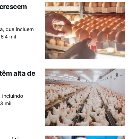
 crescem
la, que incluem
6,4 mil
têm alta de
 incluindo
3 mil