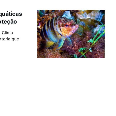
aquáticas
oteção
o Clima
rtaria que