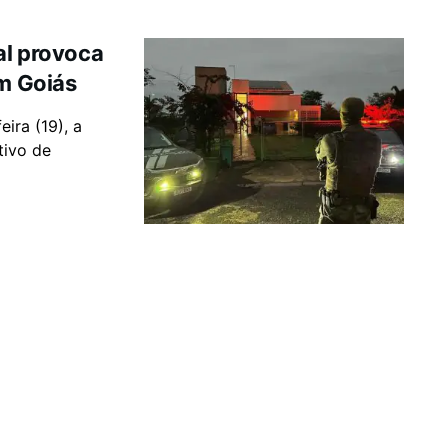
al provoca
em Goiás
eira (19), a
tivo de