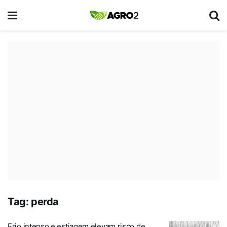
Tag:
perda
Frio intenso e estiagem elevam risco de