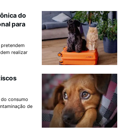
rônica do
onal para
ue pretendem
odem realizar
iscos
o do consumo
ontaminação de