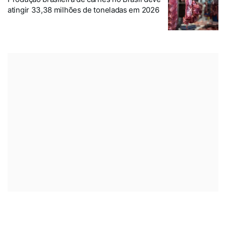
atingir 33,38 milhões de toneladas em 2026