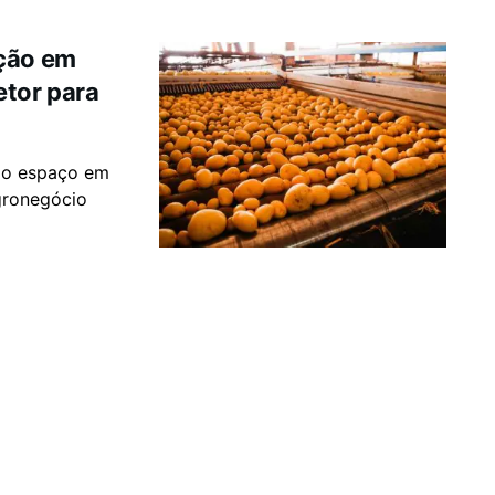
ução em
etor para
do espaço em
gronegócio