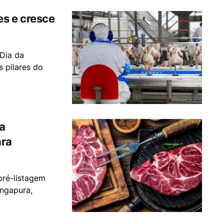
es e cresce
 Dia da
 pilares do
ra
ara
pré-listagem
ingapura,