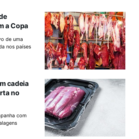
 de
m a Copa
lvo de uma
da nos países
am cadeia
rta no
ompanha com
alagens